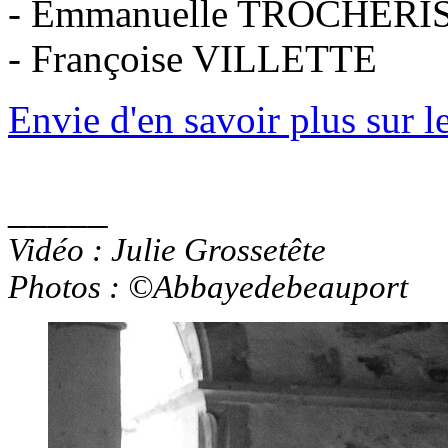
- Emmanuelle TROCHERI
- Françoise VILLETTE
Envie d'en savoir plus sur l
_____
Vidéo : Julie Grossetête
Photos : ©Abbayedebeauport