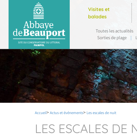
Visites et
balades
Toutes les actualités
Sorties de plage
|
Accueil
Actus et événements
Les escales de nuit
LES ESCALES DE N