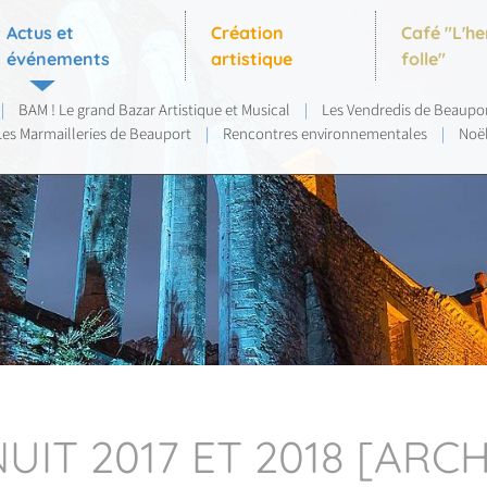
Actus et
Création
Café "L'h
événements
artistique
folle"
|
BAM ! Le grand Bazar Artistique et Musical
|
Les Vendredis de Beaupo
Les Marmailleries de Beauport
|
Rencontres environnementales
|
Noë
UIT 2017 ET 2018 [ARCH