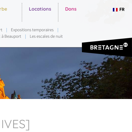
erbe
Locations
Dons
FR
rt
|
Expositions temporaires
|
l à Beauport
|
Les escales de nuit
IVES]