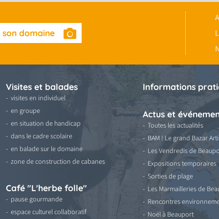
A
t son domaine
L
N
Visites et balades
Informations prat
visites en individuel
en groupe
Actus et événemen
en situation de handicap
Toutes les actualités
dans le cadre scolaire
BAM ! Le grand Bazar Arti
en balade sur le domaine
Les Vendredis de Beaupo
zone de construction de cabanes
Expositions temporaires
Sorties de plage
Café "L'herbe folle"
Les Marmailleries de Bea
pause gourmande
Rencontres environneme
espace culturel collaboratif
Noël à Beauport