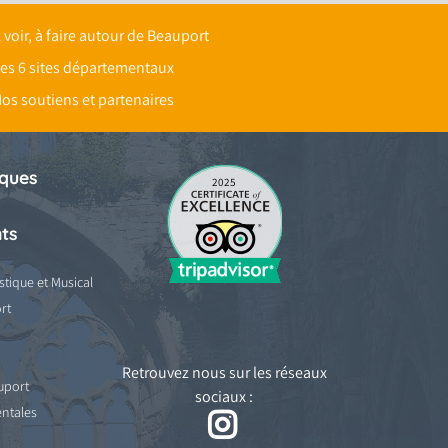
 voir, à faire autour de Beauport
es 6 sites départementaux
os soutiens et partenaires
iques
2025
ts
stique et Musical
rt
Retrouvez nous sur les réseaux
uport
sociaux :
ntales